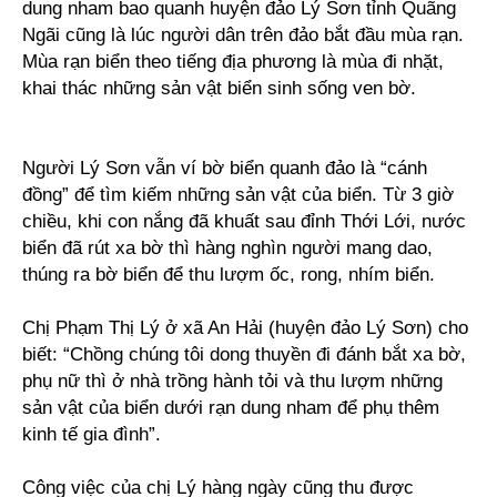
dung nham bao quanh huyện đảo Lý Sơn tỉnh Quãng
Ngãi cũng là lúc người dân trên đảo bắt đầu mùa rạn.
Mùa rạn biển theo tiếng địa phương là mùa đi nhặt,
khai thác những sản vật biển sinh sống ven bờ.
Người Lý Sơn vẫn ví bờ biển quanh đảo là “cánh
đồng” để tìm kiếm những sản vật của biển. Từ 3 giờ
chiều, khi con nắng đã khuất sau đỉnh Thới Lới, nước
biển đã rút xa bờ thì hàng nghìn người mang dao,
thúng ra bờ biển để thu lượm ốc, rong, nhím biển.
Chị Phạm Thị Lý ở xã An Hải (huyện đảo Lý Sơn) cho
biết: “Chồng chúng tôi dong thuyền đi đánh bắt xa bờ,
phụ nữ thì ở nhà trồng hành tỏi và thu lượm những
sản vật của biển dưới rạn dung nham để phụ thêm
kinh tế gia đình”.
Công việc của chị Lý hàng ngày cũng thu được