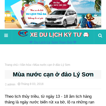
XE DU LỊCH KỲ TƯ 🚘
💙 Du Lịch Lý Sơn Trọn Gói 💙
Trang chủ
Văn hóa
Mùa nước cạn ở đảo Lý Sơn
Mùa nước cạn ở đảo Lý Sơn
Tháng 8 03, 2018
admin
Theo lịch thủy triều, từ ngày 13 - 18 âm lịch hàng
tháng là ngày nước biển rút xa bờ, lộ ra những rạn