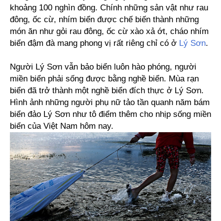
khoảng 100 nghìn đồng. Chính những sản vật như rau
đông, ốc cừ, nhím biển được chế biến thành những
món ăn như gỏi rau đông, ốc cừ xào xả ớt, cháo nhím
biển đậm đà mang phong vị rất riêng chỉ có ở
Lý Sơn
.
Người Lý Sơn vẫn bảo biển luôn hào phóng, người
miền biển phải sống được bằng nghề biển. Mùa rạn
biển đã trở thành một nghề biển đích thực ở Lý Sơn.
Hình ảnh những người phụ nữ tảo tần quanh năm bám
biển đảo Lý Sơn như tô điểm thêm cho nhịp sống miền
biển của Việt Nam hôm nay.