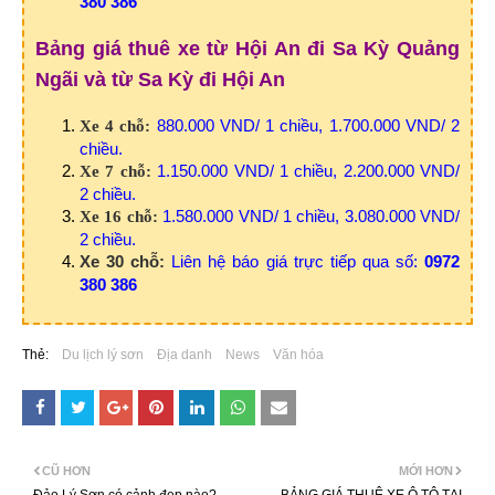
380 386
Bảng giá thuê xe từ Hội An đi Sa Kỳ Quảng
Ngãi và từ Sa Kỳ đi Hội An
880.000 VND/ 1 chiều, 1.700.000 VND/ 2
Xe 4 chỗ:
chiều.
1.150.000 VND/ 1 chiều, 2.200.000 VND/
Xe 7 chỗ:
2 chiều.
1.580.000 VND/ 1 chiều, 3.080.000 VND/
Xe 16 chỗ:
2 chiều.
Xe 30 chỗ:
Liên hệ báo giá trực tiếp qua số:
0972
380 386
Thẻ:
Du lịch lý sơn
Địa danh
News
Văn hóa
CŨ HƠN
MỚI HƠN
Đảo Lý Sơn có cảnh đẹp nào?
BẢNG GIÁ THUÊ XE Ô TÔ TẠI