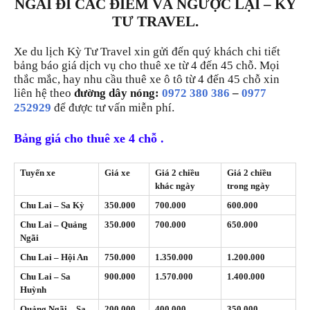
NGÃI ĐI CÁC ĐIỂM VÀ NGƯỢC LẠI – KỲ
TƯ TRAVEL.
Xe du lịch Kỳ Tư Travel xin gửi đến quý khách chi tiết
bảng báo giá dịch vụ cho thuê xe từ 4 đến 45 chỗ. Mọi
thắc mắc, hay nhu cầu thuê xe ô tô từ 4 đến 45 chỗ xin
liên hệ theo
đường dây nóng:
0972 380 386
–
0977
.
252929
để được tư vấn miễn phí
Bảng giá cho thuê xe 4 chỗ .
Tuyến xe
Giá xe
Giá 2 chiều
Giá 2 chiều
khác ngày
trong ngày
Chu Lai – Sa Kỳ
350.000
700.000
600.000
Chu Lai – Quảng
350.000
700.000
650.000
Ngãi
Chu Lai – Hội An
750.000
1.350.000
1.200.000
Chu Lai – Sa
900.000
1.570.000
1.400.000
Huỳnh
Quảng Ngãi – Sa
200.000
400.000
350.000