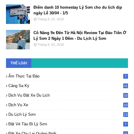
Điểm danh 10 homestay Lý Sơn cho du lịch dịp
ngày Lễ 30/04 - 1/5
Tháng 8, 03, 2018
Cô Nàng 9x Đến Từ Hà Nội Review Tại Đảo Tiên Ở
Lý Sơn 2 Ngày 1 Đêm - Du Lịch Lý Sơn
Tháng 8, 03, 2018
THỂ LOẠI
Ẩm Thực Tại Đảo
7
Cảng Sa Kỳ
41
Dịch Vụ Đặt Xe Du Lịch
10
2
Dịch Vụ Xe
10
2
Du Lịch Lý Sơn
13
Đặt Vé Tàu Đi Lý Sơn
7
Đặt Xe Chu Lai Quảng Ngãi
21