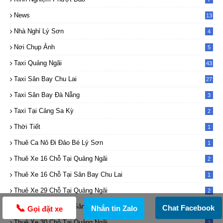
News
13
7
Nhà Nghỉ Lý Sơn
4
Nơi Chụp Ảnh
5
Taxi Quảng Ngãi
43
Taxi Sân Bay Chu Lai
27
Taxi Sân Bay Đà Nẵng
3
Taxi Tại Cảng Sa Kỳ
2
Thời Tiết
1
Thuê Ca Nô Đi Đảo Bé Lý Sơn
1
Thuê Xe 16 Chỗ Tại Quảng Ngãi
2
Thuê Xe 16 Chỗ Tại Sân Bay Chu Lai
1
Thuê Xe 29 Chỗ Tại Quảng Ngãi
2
Thuê Xe 29 Chỗ Tại Sân Bay Chu Lai
📞
1
Chat Facebook
Nhắn tin Zalo
Gọi đặt xe
Thuê Xe 30 Chỗ Tại Quảng Ngãi
2