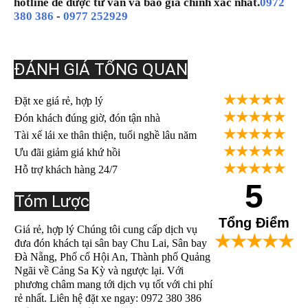
hotline để được tư vấn và báo giá chính xác nhất.
0972
380 386
-
0977 252929
ĐÁNH GIÁ TỔNG QUAN
★★★★★
Đặt xe giá rẻ, hợp lý
★★★★★
Đón khách đúng giờ, đón tận nhà
★★★★★
Tài xế lái xe thân thiện, tuổi nghề lâu năm
★★★★★
Ưu đãi giảm giá khứ hồi
★★★★★
Hỗ trợ khách hàng 24/7
5
Tóm Lược
Tổng Điểm
Giá rẻ, hợp lý Chúng tôi cung cấp dịch vụ
★★★★★
đưa đón khách tại sân bay Chu Lai, Sân bay
Đà Nẵng, Phố cổ Hội An, Thành phố Quảng
Ngãi về Cảng Sa Kỳ và ngược lại. Với
phương châm mang tới dịch vụ tốt với chi phí
rẻ nhất. Liên hệ đặt xe ngay: 0972 380 386