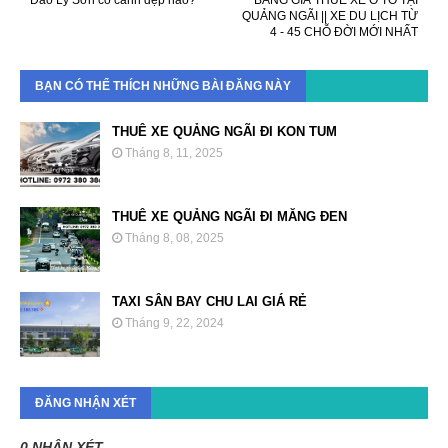
QUẢNG NGÃI || XE DU LỊCH TỪ
4 - 45 CHỖ ĐỜI MỚI NHẤT
BẠN CÓ THỂ THÍCH NHỮNG BÀI ĐĂNG NÀY
THUÊ XE QUẢNG NGÃI ĐI KON TUM
Tháng 8, 11, 2025
THUÊ XE QUẢNG NGÃI ĐI MĂNG ĐEN
Tháng 8, 08, 2025
TAXI SÂN BAY CHU LAI GIÁ RẺ
Tháng 9, 22, 2024
ĐĂNG NHẬN XÉT
0 NHẬN XÉT