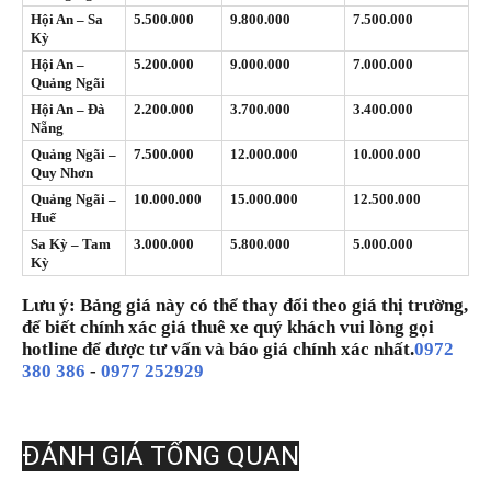
Hội An – Sa
5.500.000
9.800.000
7.500.000
Kỳ
Hội An –
5.200.000
9.000.000
7.000.000
Quảng Ngãi
Hội An – Đà
2.200.000
3.700.000
3.400.000
Nẵng
Quảng Ngãi –
7.500.000
12.000.000
10.000.000
Quy Nhơn
Quảng Ngãi –
10.000.000
15.000.000
12.500.000
Huế
Sa Kỳ – Tam
3.000.000
5.800.000
5.000.000
Kỳ
Lưu ý: Bảng giá này có thể thay đổi theo giá thị trường,
để biết chính xác giá thuê xe quý khách vui lòng gọi
hotline để được tư vấn và báo giá chính xác nhất.
0972
380 386
-
0977 252929
ĐÁNH GIÁ TỔNG QUAN