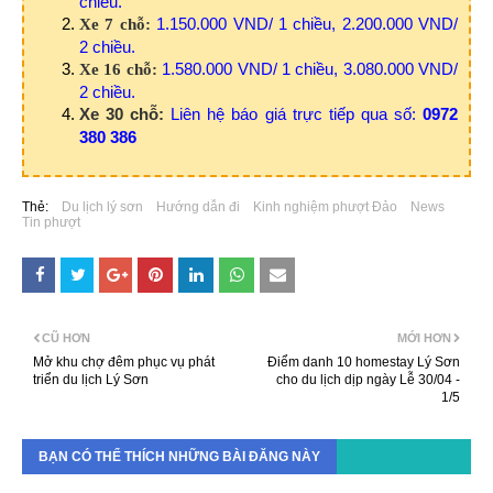
chiều.
1.150.000 VND/ 1 chiều, 2.200.000 VND/
Xe 7 chỗ:
2 chiều.
1.580.000 VND/ 1 chiều, 3.080.000 VND/
Xe 16 chỗ:
2 chiều.
Xe 30 chỗ:
Liên hệ báo giá trực tiếp qua số:
0972
380 386
Thẻ:
Du lịch lý sơn
Hướng dẫn đi
Kinh nghiệm phượt Đảo
News
Tin phượt
CŨ HƠN
MỚI HƠN
Mở khu chợ đêm phục vụ phát
Điểm danh 10 homestay Lý Sơn
triển du lịch Lý Sơn
cho du lịch dịp ngày Lễ 30/04 -
1/5
BẠN CÓ THỂ THÍCH NHỮNG BÀI ĐĂNG NÀY