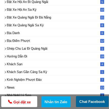
Đặt Xe Hội An Đi Quảng Ngãi
5
Đặt Xe Hội An Sa Kỳ
10
Đặt Xe Quảng Ngãi Đi Đà Nẵng
21
Đặt Xe Quảng Ngãi Sa Kỳ
8
Địa Danh
6
Địa Điểm Phượt
12
Ghép Chu Lai Đi Quảng Ngãi
1
Hướng Dẫn Đi
18
Khách Sạn
4
Khách Sạn Gần Cảng Sa Kỳ
1
Kinh Nghiệm Phượt Đảo
7
News
13
7
Nhà Nghỉ Lý Sơn
4
📞
Chat Facebook
Nhắn tin Zalo
Gọi đặt xe
Nơi Chụp Ảnh
5