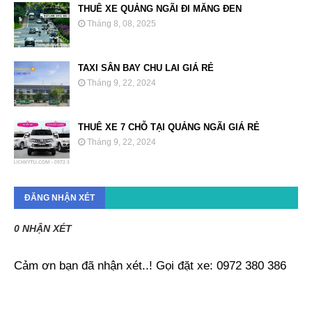
THUÊ XE QUẢNG NGÃI ĐI MĂNG ĐEN
Tháng 8, 08, 2025
TAXI SÂN BAY CHU LAI GIÁ RẺ
Tháng 9, 22, 2024
THUÊ XE 7 CHỖ TẠI QUẢNG NGÃI GIÁ RẺ
Tháng 9, 22, 2024
ĐĂNG NHẬN XÉT
0 NHẬN XÉT
Cảm ơn bạn đã nhận xét..! Gọi đặt xe: 0972 380 386