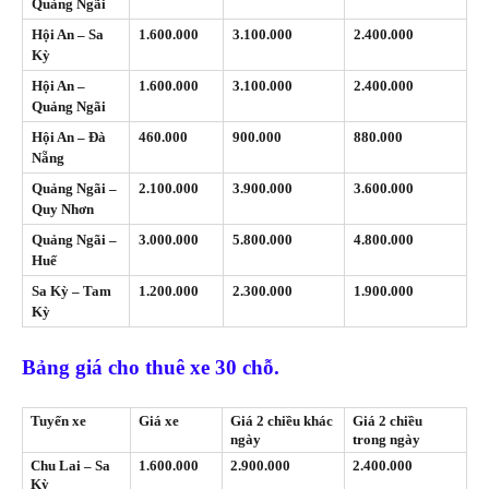
Quảng Ngãi
Hội An – Sa
1.600.000
3.100.000
2.400.000
Kỳ
Hội An –
1.600.000
3.100.000
2.400.000
Quảng Ngãi
Hội An – Đà
460.000
900.000
880.000
Nẵng
Quảng Ngãi –
2.100.000
3.900.000
3.600.000
Quy Nhơn
Quảng Ngãi –
3.000.000
5.800.000
4.800.000
Huế
Sa Kỳ – Tam
1.200.000
2.300.000
1.900.000
Kỳ
Bảng giá cho thuê xe 30 chỗ.
Tuyến xe
Giá xe
Giá 2 chiều khác
Giá 2 chiều
ngày
trong ngày
Chu Lai – Sa
1.600.000
2.900.000
2.400.000
Kỳ