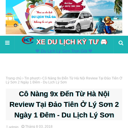
XE DU LỊCH KỲ TƯ 🚘
💙 Du Lịch Lý Sơn Trọn Gói 💙
Trang chủ
Tin phượt
Cô Nàng 9x Đến Từ Hà Nội Review Tại Đảo Tiên Ở
Lý Sơn 2 Ngày 1 Đêm - Du Lịch Lý Sơn
Cô Nàng 9x Đến Từ Hà Nội
Review Tại Đảo Tiên Ở Lý Sơn 2
Ngày 1 Đêm - Du Lịch Lý Sơn
Tháng 8 03, 2018
admin