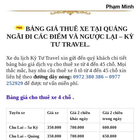
Phạm Minh
BẢNG GIÁ THUÊ XE TẠI QUẢNG
NGÃI ĐI CÁC ĐIỂM VÀ NGƯỢC LẠI – KỲ
TƯ TRAVEL.
Xe du lịch Kỳ Tư Travel xin gửi đến quý khách chi tiết
bảng báo giá dịch vụ cho thuê xe từ 4 đến 45 chỗ. Mọi
thắc mắc, hay nhu cầu thuê xe ô tô từ 4 đến 45 chỗ xin
liên hệ theo
đường dây nóng:
0972 380 386
–
0977
.
252929
để được tư vấn miễn phí
Bảng giá cho thuê xe 4 chỗ .
Tuyến xe
Giá xe
Giá 2 chiều
Giá 2 chiều
khác ngày
trong ngày
Chu Lai – Sa Kỳ
350.000
700.000
600.000
Chu Lai – Quảng
350.000
700.000
650.000