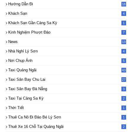
Hướng Dẫn Đi
18
Khách Sạn
4
Khách Sạn Gần Cảng Sa Kỳ
1
Kinh Nghiệm Phượt Đảo
7
News
13
7
Nhà Nghỉ Lý Sơn
4
Nơi Chụp Ảnh
5
Taxi Quảng Ngãi
43
Taxi Sân Bay Chu Lai
27
Taxi Sân Bay Đà Nẵng
3
Taxi Tại Cảng Sa Kỳ
2
Thời Tiết
1
Thuê Ca Nô Đi Đảo Bé Lý Sơn
1
Thuê Xe 16 Chỗ Tại Quảng Ngãi
2