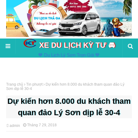
XE DU LỊCH KỲ TƯ 🚘
💙 Du Lịch Lý Sơn Trọn Gói 💙
Trang chủ
Tin phượt
Dự kiến hơn 8.000 du khách tham quan đảo Lý
Sơn dịp lễ 30-4
Dự kiến hơn 8.000 du khách tham
quan đảo Lý Sơn dịp lễ 30-4
Tháng 7 29, 2018
admin