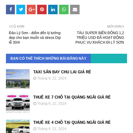
CŨ HƠN
MỚI HƠN
Đảo Lý Sơn - điểm đến lý tưởng
TÀU SUPER BIỂN ĐÔNG 1,2
đẹp cho bạn muốn xả stress Dịp
TRIỆU USD ĐÃ HOẠT ĐỘNG
lễ 30/4
PHỤC VỤ KHÁCH ĐI LÝ SƠN
BẠN CÓ THỂ THÍCH NHỮNG BÀI ĐĂNG NÀY
TAXI SÂN BAY CHU LAI GIÁ RẺ
Tháng 9, 22, 2024
THUÊ XE 7 CHỖ TẠI QUẢNG NGÃI GIÁ RẺ
Tháng 9, 22, 2024
THUÊ XE 4 CHỖ TẠI QUẢNG NGÃI GIÁ RẺ
Tháng 9, 22, 2024