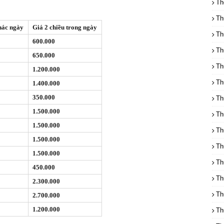
Th
Th
hác ngày
Giá 2 chiều trong ngày
Th
600.000
Th
650.000
Th
1.200.000
Th
1.400.000
350.000
Th
1.500.000
Th
1.500.000
Th
1.500.000
Th
1.500.000
Th
450.000
Th
2.300.000
Th
2.700.000
1.200.000
Th