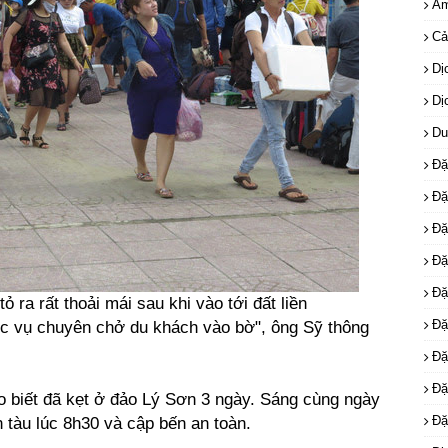
Ẩm
Cả
Dị
Dị
Du
Đặ
Đặ
Đặ
Đặ
Đặ
 ra rất thoải mái sau khi vào tới đất liền
Đặ
ục vụ chuyên chở du khách vào bờ", ông Sỹ thông
Đặ
Đặ
biết đã kẹt ở đảo Lý Sơn 3 ngày. Sáng cùng ngày
Đặ
tàu lúc 8h30 và cập bến an toàn.