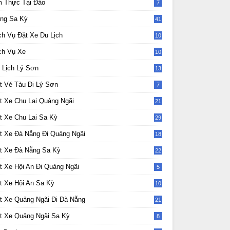
 Thực Tại Đảo
7
ng Sa Kỳ
41
ch Vụ Đặt Xe Du Lịch
10
2
ch Vụ Xe
10
2
 Lịch Lý Sơn
13
t Vé Tàu Đi Lý Sơn
7
t Xe Chu Lai Quảng Ngãi
21
t Xe Chu Lai Sa Kỳ
29
t Xe Đà Nẵng Đi Quảng Ngãi
18
t Xe Đà Nẵng Sa Kỳ
22
t Xe Hội An Đi Quảng Ngãi
5
t Xe Hội An Sa Kỳ
10
t Xe Quảng Ngãi Đi Đà Nẵng
21
t Xe Quảng Ngãi Sa Kỳ
8