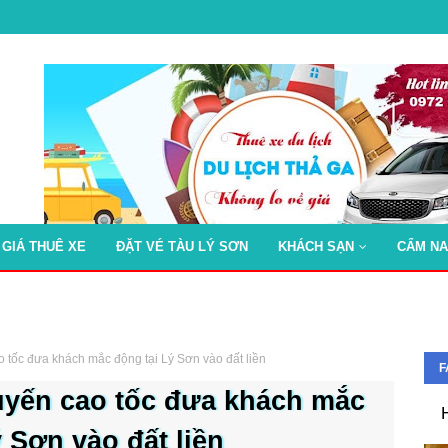
 GIÁ THUÊ XE
ĐẶT VÉ TÀU LÝ SƠN
KHÁCH SẠN
CẨM NA
 tốc đưa khách mắc động tại Lý Sơn vào đất liền
F
uyến cao tốc đưa khách mắc
 Sơn vào đất liền