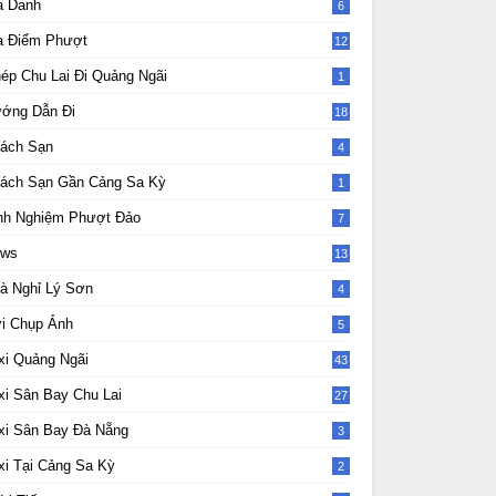
a Danh
6
a Điểm Phượt
12
ép Chu Lai Đi Quảng Ngãi
1
ớng Dẫn Đi
18
ách Sạn
4
ách Sạn Gần Cảng Sa Kỳ
1
nh Nghiệm Phượt Đảo
7
ws
13
7
à Nghỉ Lý Sơn
4
i Chụp Ảnh
5
xi Quảng Ngãi
43
xi Sân Bay Chu Lai
27
xi Sân Bay Đà Nẵng
3
xi Tại Cảng Sa Kỳ
2