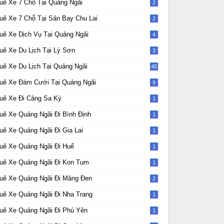
uê Xe 7 Chỗ Tại Quảng Ngãi
2
uê Xe 7 Chỗ Tại Sân Bay Chu Lai
2
uê Xe Dịch Vụ Tại Quảng Ngãi
4
uê Xe Du Lịch Tại Lý Sơn
3
uê Xe Du Lịch Tại Quảng Ngãi
45
uê Xe Đám Cưới Tại Quảng Ngãi
9
uê Xe Đi Cảng Sa Kỳ
1
uê Xe Quảng Ngãi Đi Bình Định
1
uê Xe Quảng Ngãi Đi Gia Lai
1
uê Xe Quảng Ngãi Đi Huế
1
uê Xe Quảng Ngãi Đi Kon Tum
1
uê Xe Quảng Ngãi Đi Măng Đen
2
uê Xe Quảng Ngãi Đi Nha Trang
1
uê Xe Quảng Ngãi Đi Phú Yên
1